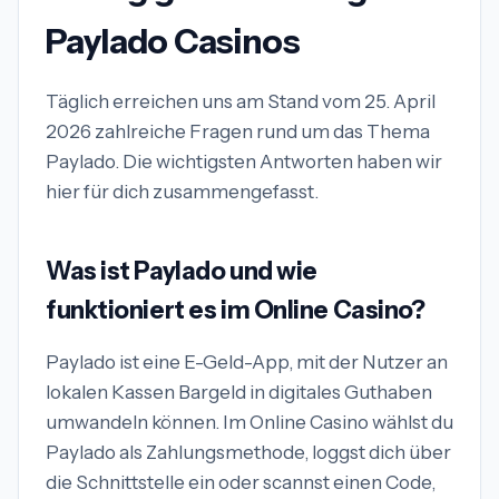
Paylado Casinos
Täglich erreichen uns am Stand vom 25. April
2026 zahlreiche Fragen rund um das Thema
Paylado. Die wichtigsten Antworten haben wir
hier für dich zusammengefasst.
Was ist Paylado und wie
funktioniert es im Online Casino?
Paylado ist eine E-Geld-App, mit der Nutzer an
lokalen Kassen Bargeld in digitales Guthaben
umwandeln können. Im Online Casino wählst du
Paylado als Zahlungsmethode, loggst dich über
die Schnittstelle ein oder scannst einen Code,