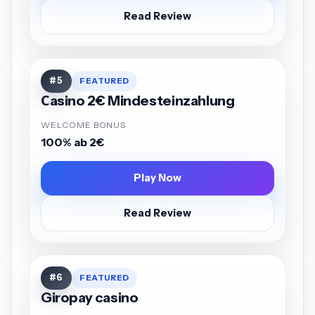
Read Review
#5
FEATURED
Сasino 2€ Mindesteinzahlung
WELCOME BONUS
100% ab 2€
Play Now
Read Review
#6
FEATURED
Giropay casino