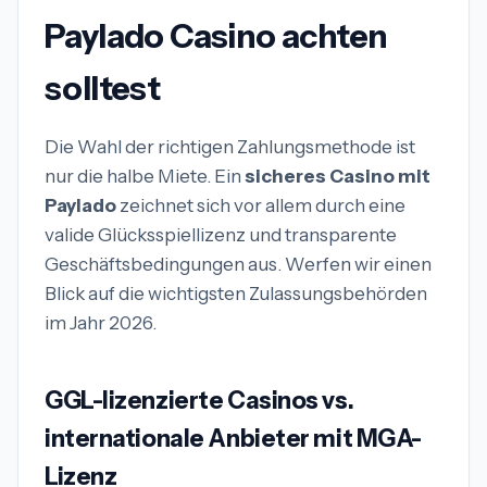
Paylado Casino achten
solltest
Die Wahl der richtigen Zahlungsmethode ist
nur die halbe Miete. Ein
sicheres Casino mit
Paylado
zeichnet sich vor allem durch eine
valide Glücksspiellizenz und transparente
Geschäftsbedingungen aus. Werfen wir einen
Blick auf die wichtigsten Zulassungsbehörden
im Jahr 2026.
GGL-lizenzierte Casinos vs.
internationale Anbieter mit MGA-
Lizenz