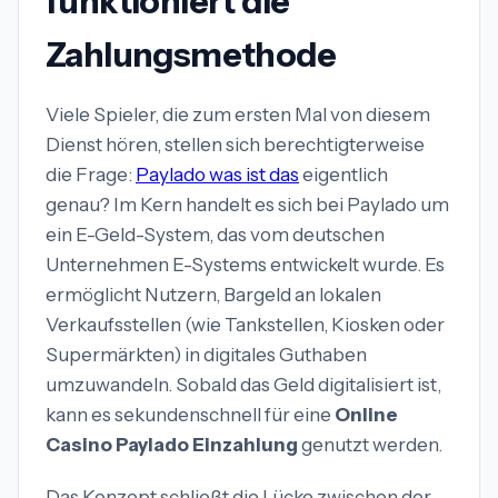
funktioniert die
Zahlungsmethode
Viele Spieler, die zum ersten Mal von diesem
Dienst hören, stellen sich berechtigterweise
die Frage:
Paylado was ist das
eigentlich
genau? Im Kern handelt es sich bei Paylado um
ein E-Geld-System, das vom deutschen
Unternehmen E-Systems entwickelt wurde. Es
ermöglicht Nutzern, Bargeld an lokalen
Verkaufsstellen (wie Tankstellen, Kiosken oder
Supermärkten) in digitales Guthaben
umzuwandeln. Sobald das Geld digitalisiert ist,
kann es sekundenschnell für eine
Online
Casino Paylado Einzahlung
genutzt werden.
Das Konzept schließt die Lücke zwischen der