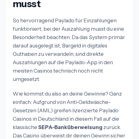
musst
So hervorragend Paylado für Einzahlungen
funktioniert, bei der Auszahlung musst du eine
Besonderheit beachten. Da das System primär
darauf ausgelegt ist, Bargeld in digitales
Guthaben zu verwandeln, sind direkte
Auszahlungen auf die Paylado-App in den
meisten Casinos technisch noch nicht
umgesetzt.
Wie kommst du also an deine Gewinne? Ganz
einfach: Aufgrund von Anti-Geldwäsche-
Gesetzen (AML) greifen lizenzierte Paylado
Casinos in Deutschland in diesem Fall auf die
klassische
SEPA-Banküberweisung
zurück.
Das Casino überweist dir deinen Gewinn sicher