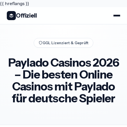
{{ hreflangs }}
Offiziell
GGL Lizenziert & Geprüft
Paylado Casinos 2026
– Die besten Online
Casinos mit Paylado
für deutsche Spieler