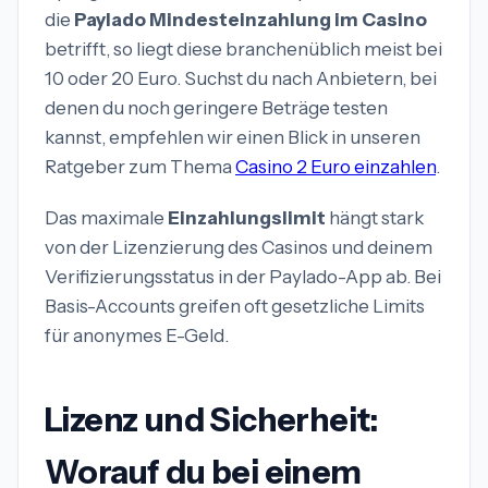
die
Paylado Mindesteinzahlung im Casino
betrifft, so liegt diese branchenüblich meist bei
10 oder 20 Euro. Suchst du nach Anbietern, bei
denen du noch geringere Beträge testen
kannst, empfehlen wir einen Blick in unseren
Ratgeber zum Thema
Casino 2 Euro einzahlen
.
Das maximale
Einzahlungslimit
hängt stark
von der Lizenzierung des Casinos und deinem
Verifizierungsstatus in der Paylado-App ab. Bei
Basis-Accounts greifen oft gesetzliche Limits
für anonymes E-Geld.
Lizenz und Sicherheit:
Worauf du bei einem