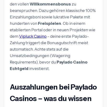
den vollen
Willkommensbonus
zu
beanspruchen. Dazu gehören klassische 100%
Einzahlungsboni sowie lukrative Pakete mit
hunderten von
Freispielen
. Ob in einem
etablierten Portal oder in neuen Projekten wie
dem
Vipluck Casino
– deine erste Paylado-
Zahlung triggert die Bonusgutschrift meist
automatisch. Achte stets auf die
Umsatzbedingungen (Wagering
Requirements), bevor du
Paylado Casino
Echtgeld
investierst.
Auszahlungen bei Paylado
Casinos – was du wissen