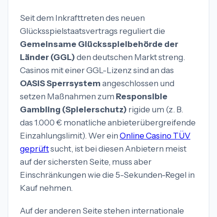
Seit dem Inkrafttreten des neuen
Glücksspielstaatsvertrags reguliert die
Gemeinsame Glücksspielbehörde der
Länder (GGL)
den deutschen Markt streng.
Casinos mit einer GGL-Lizenz sind an das
OASIS Sperrsystem
angeschlossen und
setzen Maßnahmen zum
Responsible
Gambling (Spielerschutz)
rigide um (z. B.
das 1.000 € monatliche anbieterübergreifende
Einzahlungslimit). Wer ein
Online Casino TÜV
geprüft
sucht, ist bei diesen Anbietern meist
auf der sichersten Seite, muss aber
Einschränkungen wie die 5-Sekunden-Regel in
Kauf nehmen.
Auf der anderen Seite stehen internationale