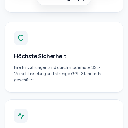
Höchste Sicherheit
Ihre Einzahlungen sind durch modernste SSL-
Verschlüsselung und strenge GGL-Standards
geschützt.