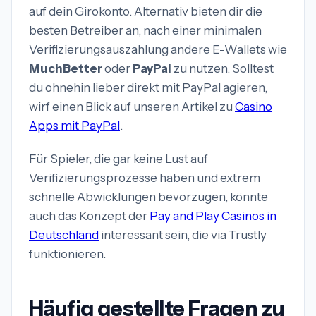
auf dein Girokonto. Alternativ bieten dir die
besten Betreiber an, nach einer minimalen
Verifizierungsauszahlung andere E-Wallets wie
MuchBetter
oder
PayPal
zu nutzen. Solltest
du ohnehin lieber direkt mit PayPal agieren,
wirf einen Blick auf unseren Artikel zu
Casino
Apps mit PayPal
.
Für Spieler, die gar keine Lust auf
Verifizierungsprozesse haben und extrem
schnelle Abwicklungen bevorzugen, könnte
auch das Konzept der
Pay and Play Casinos in
Deutschland
interessant sein, die via Trustly
funktionieren.
Häufig gestellte Fragen zu