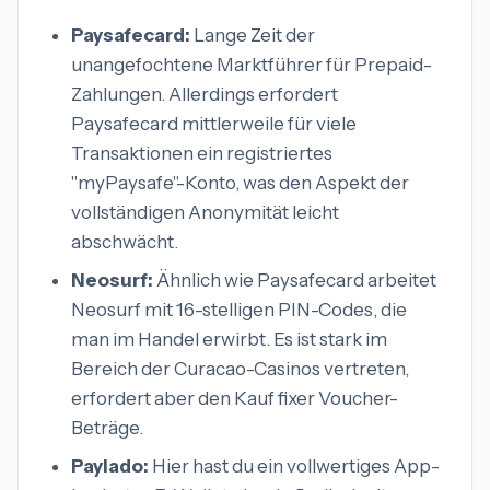
Paysafecard:
Lange Zeit der
unangefochtene Marktführer für Prepaid-
Zahlungen. Allerdings erfordert
Paysafecard mittlerweile für viele
Transaktionen ein registriertes
"myPaysafe"-Konto, was den Aspekt der
vollständigen Anonymität leicht
abschwächt.
Neosurf:
Ähnlich wie Paysafecard arbeitet
Neosurf mit 16-stelligen PIN-Codes, die
man im Handel erwirbt. Es ist stark im
Bereich der Curacao-Casinos vertreten,
erfordert aber den Kauf fixer Voucher-
Beträge.
Paylado:
Hier hast du ein vollwertiges App-